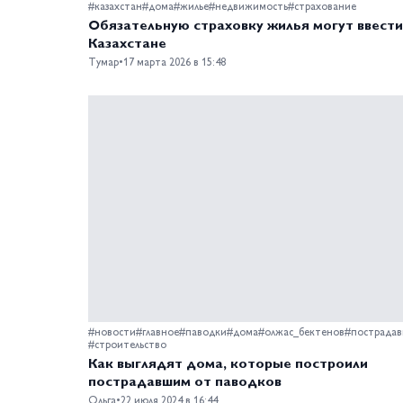
#казахстан
#дома
#жилье
#недвижимость
#страхование
Обязательную страховку жилья могут ввести
Казахстане
Тумар
•
17 марта 2026 в 15:48
#новости
#главное
#паводки
#дома
#олжас_бектенов
#пострада
#строительство
Как выглядят дома, которые построили
пострадавшим от паводков
Ольга
•
22 июля 2024 в 16:44