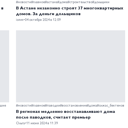
#новости
#главное
#астана
#дома
#строительство
#дольщики
 в
В Астане незаконно строят 37 многоквартирных
домов. За деньги дольщиков
ismm
•
04 октября 2024 в 12:09
вшие
#новости
#главное
#паводки
#восстановление
#дома
#олжас_бектенов
В регионах медленно восстанавливают дома
после паводков, считает премьер
Ольга
•
11 июня 2024 в 11:39